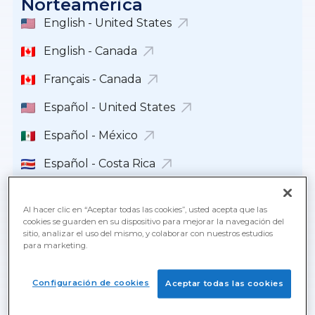
Norteamérica
English - United States
English - Canada
Français - Canada
Español - United States
Español - México
Español - Costa Rica
Español - República Dominicana
Al hacer clic en “Aceptar todas las cookies”, usted acepta que las
Español - Guatemala
cookies se guarden en su dispositivo para mejorar la navegación del
sitio, analizar el uso del mismo, y colaborar con nuestros estudios
para marketing.
Español - Panamá
English - Panamá
Configuración de cookies
Aceptar todas las cookies
Español - Puerto Rico