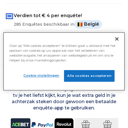
Verdien tot
€ 4
per enquête!
België
285 Enquêtes beschikbaar in
De gemiddelde gebruiker verdiende gisteren
€ 10
Door op “Alle cookies accepteren” te klikken gaat u akkoord met het
opslaan van cookies op uw apparaat voor het verbeteren van
Uitbetaling van
€ 4
websitenavigatie, het analyseren van websitegebruik en om ons te
helpen bij onze marketingprojecten.
Cookie-instellingen
Alle cookies accepteren
Gewoon door je mening te geven over actuele
zaken, welk afwasmiddel je gebruikt of naar welke
tv je het liefst kijkt, kun je wat extra geld in je
achterzak steken door gewoon een betaalde
enquête-app te gebruiken.