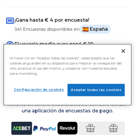
¡Gana hasta
€ 4
por encuesta!
España
341 Encuestas disponibles en
El usuario medio ayer ganó
€ 10
Cobro en efectivo desde
€ 4
Al hacer clic en “Aceptar todas las cookies”, usted acepta que las
cookies se guarden en su dispositivo para mejorar la navegación del
sitio, analizar el uso del mismo, y colaborar con nuestros estudios
para marketing.
Simplemente expresando tus opiniones sobre
Configuración de cookies
Aceptar todas las cookies
temas de actualidad, qué detergente utilizas o
qué serie de televisión prefieres ver, puedes
llevarte un dinero extra al bolsillo con sólo utilizar
una aplicación de encuestas de pago.