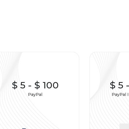
$ 5
-
$ 100
$ 5
PayPal
PayPal 