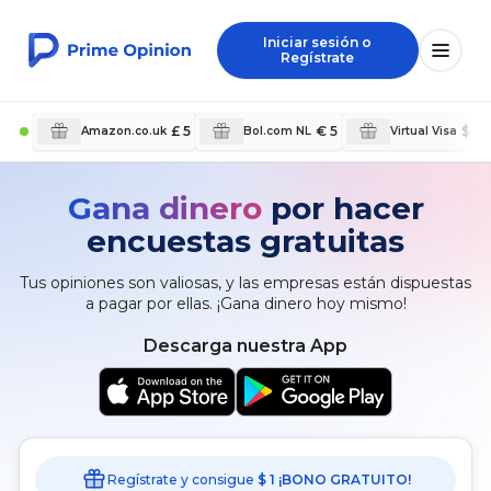
Iniciar sesión o
Regístrate
£ 5
€ 5
$ 1
Amazon.co.uk
Bol.com NL
Virtual Visa
Gana dinero
por hacer
encuestas gratuitas
Tus opiniones son valiosas, y las empresas están dispuestas
a pagar por ellas. ¡Gana dinero hoy mismo!
Descarga nuestra App
Regístrate y consigue
$ 1 ¡BONO GRATUITO!