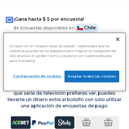
¡Gana hasta
$ 5
por encuesta!
Chile
84 Encuestas disponibles en
El usuario medio ayer ganó
$ 11
Al hacer clic en “Aceptar todas las cookies”, usted acepta que las
Cobro en efectivo desde
$ 5
cookies se guarden en su dispositivo para mejorar la navegación del
sitio, analizar el uso del mismo, y colaborar con nuestros estudios
para marketing.
Configuración de cookies
Aceptar todas las cookies
Simplemente expresando tus opiniones sobre
temas de actualidad, qué detergente utilizas o
qué serie de televisión prefieres ver, puedes
llevarte un dinero extra al bolsillo con sólo utilizar
una aplicación de encuestas de pago.