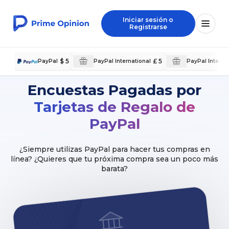
Iniciar sesión o
Registrarse
$ 5
£ 5
PayPal
PayPal International
PayPal Interna
Encuestas Pagadas por
Tarjetas de Regalo de
PayPal
¿Siempre utilizas PayPal para hacer tus compras en
línea? ¿Quieres que tu próxima compra sea un poco más
barata?