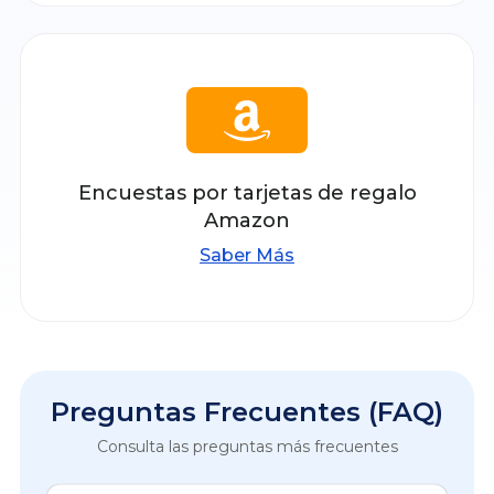
Encuestas por tarjetas de regalo
Amazon
Saber Más
Preguntas Frecuentes (FAQ)
Consulta las preguntas más frecuentes