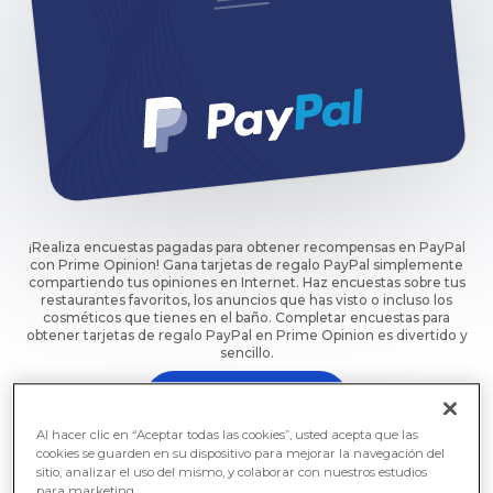
¡Realiza encuestas pagadas para obtener recompensas en PayPal
con Prime Opinion! Gana tarjetas de regalo PayPal simplemente
compartiendo tus opiniones en Internet. Haz encuestas sobre tus
restaurantes favoritos, los anuncios que has visto o incluso los
cosméticos que tienes en el baño. Completar encuestas para
obtener tarjetas de regalo PayPal en Prime Opinion es divertido y
sencillo.
Regístrate ahora
Al hacer clic en “Aceptar todas las cookies”, usted acepta que las
Responde una encuesta y obtén una recompensa ahora.
cookies se guarden en su dispositivo para mejorar la navegación del
sitio, analizar el uso del mismo, y colaborar con nuestros estudios
para marketing.