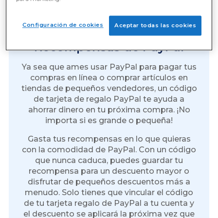
Configuración de cookies
Aceptar todas las cookies
Encuestas Pagadas:
Recompensas de PayPal
Ya sea que ames usar PayPal para pagar tus
compras en línea o comprar artículos en
tiendas de pequeños vendedores, un código
de tarjeta de regalo PayPal te ayuda a
ahorrar dinero en tu próxima compra. ¡No
importa si es grande o pequeña!
Gasta tus recompensas en lo que quieras
con la comodidad de PayPal. Con un código
que nunca caduca, puedes guardar tu
recompensa para un descuento mayor o
disfrutar de pequeños descuentos más a
menudo. Solo tienes que vincular el código
de tu tarjeta regalo de PayPal a tu cuenta y
el descuento se aplicará la próxima vez que