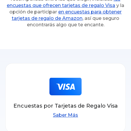
encuestas que ofrecen tarjetas de regalo Visa
y la
opción de participar
en encuestas para obtener
tarjetas de regalo de Amazon
, así que seguro
encontrarás algo que te encante.
Encuestas por Tarjetas de Regalo Visa
Saber Más